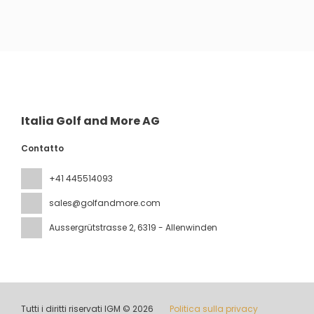
Vedere
Italia Golf and More AG
Contatto
+41 445514093
sales@golfandmore.com
Aussergrütstrasse 2
, 6319 - Allenwinden
Tutti i diritti riservati IGM © 2026
Politica sulla privacy