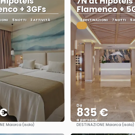
 Hipotels
7N at Hipotels
nco + 3GFs
Flamenco + 5
ZIONI
5 NOTTI
3 ATTIVITÀ
1 DESTINAZIONI
7 NOTTI
5 
.
Da
 €
835 €
a persona
NE:
DESTINAZIONE:
Maiorca (isola)
Maiorca (isola)
Vedere
Vedere