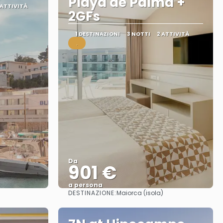
Playa de Palma +
 ATTIVITÀ
2GFs
1 DESTINAZIONI
3 NOTTI
2 ATTIVITÀ
.
Da
901 €
a persona
DESTINAZIONE:
Maiorca (isola)
Vedere