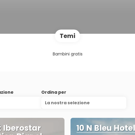
Temi
Bambini gratis
azione
Ordina per
La nostra selezione
t Iberostar
10 N Bleu Hotel