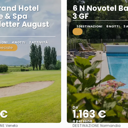
rand Hotel
6 N Novotel B
e & Spa
3 GF
etter August
1 DESTINAZIONI
6 NOTTI
3 
.
ZIONI
4 NOTTI
2 ATTIVITÀ
peciale
Da
 €
1.163 €
a persona
NE:
DESTINAZIONE:
Veneto
Normandia