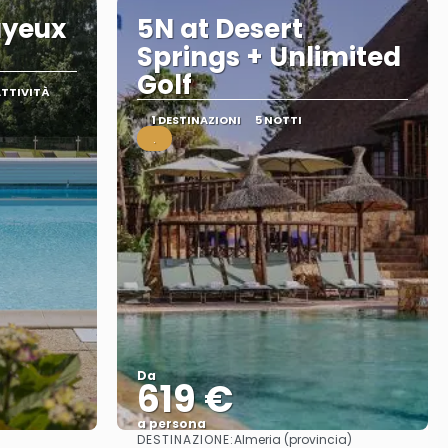
ayeux
5N at Desert
Springs + Unlimited
Golf
ATTIVITÀ
1 DESTINAZIONI
5 NOTTI
.
Da
619 €
a persona
DESTINAZIONE:
Almeria (provincia)