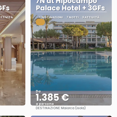
7N at Hipocampo
GFs
Palace Hotel + 3GFs
ATTIVITÀ
1 DESTINAZIONI
7 NOTTI
3 ATTIVITÀ
.
Da
1.385 €
a persona
DESTINAZIONE:
Maiorca (isola)
Vedere