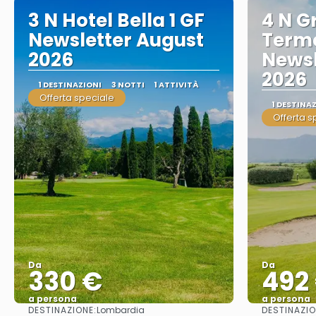
3 N Hotel Bella 1 GF
4 N G
Newsletter August
Term
2026
Newsl
2026
1 DESTINAZIONI
3 NOTTI
1 ATTIVITÀ
Offerta speciale
1 DESTINA
Offerta s
Da
Da
330 €
492
a persona
a persona
DESTINAZIONE:
DESTINAZIO
Lombardia