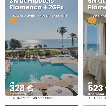
3N at Hipotels
5N at
Flamenco + 2GFs
Flame
1 DESTINAZIONI
3 NOTTI
2 ATTIVITÀ
1 DESTINA
.
.
Da
Da
328 €
523
a persona
a persona
DESTINAZIONE:
DESTINAZIO
Maiorca (isola)
Vedere