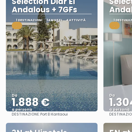
Selection Diar El
Select
Andalous + 7GFs
Andal
1 DESTINAZIONI
14 NOTTI
4 ATTIVITÀ
1 DESTINA
.
.
Da
Da
1.888 €
1.30
a persona
a persona
DESTINAZIONE:
DESTINAZIO
Port El Kantaoui
Vedere