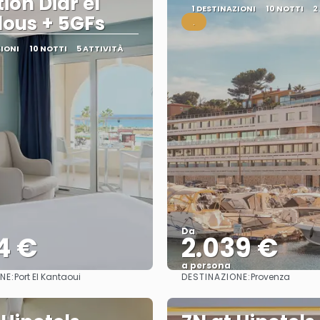
ion Diar el
1 DESTINAZIONI
10 NOTTI
2
ous + 5GFs
.
ZIONI
10 NOTTI
5 ATTIVITÀ
Da
4 €
2.039 €
a persona
NE:
DESTINAZIONE:
Port El Kantaoui
Provenza
Vedere
Vedere