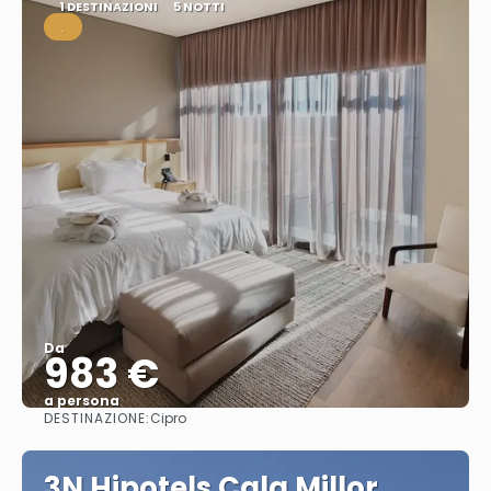
1 DESTINAZIONI
5 NOTTI
.
Da
983 €
a persona
DESTINAZIONE:
Cipro
Vedere
3N Hipotels Cala Millor