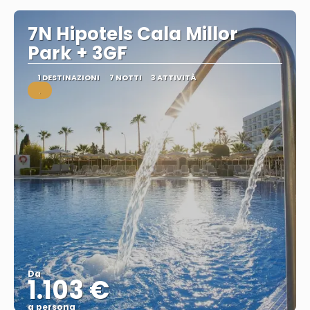
7N Hipotels Cala Millor
Park + 3GF
1 DESTINAZIONI
7 NOTTI
3 ATTIVITÀ
.
Da
1.103 €
a persona