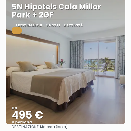
5N Hipotels Cala Millor
Park + 2GF
1 DESTINAZIONI
5 NOTTI
2 ATTIVITÀ
.
Da
495 €
a persona
DESTINAZIONE:
Maiorca (isola)
Vedere