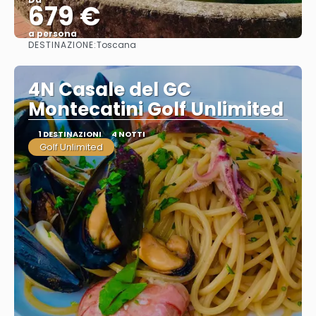
679 €
a persona
DESTINAZIONE:
Toscana
Vedere
4N Casale del GC
Montecatini Golf Unlimited
1 DESTINAZIONI
4 NOTTI
Golf Unlimited