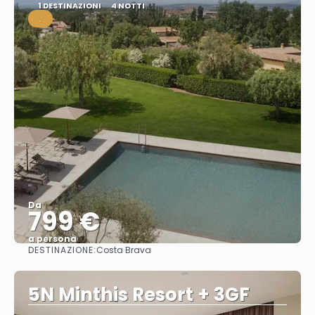
1 DESTINAZIONI
4 NOTTI
.
Da
799 €
a persona
DESTINAZIONE:
Costa Brava
Vedere
5N Minthis Resort + 3GF