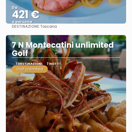
Da
421 €
a persona
DESTINAZIONE:
Toscana
Vedere
7 N Montecatini unlimited
Golf
1 DESTINAZIONI
7 NOTTI
Golf Unlimited