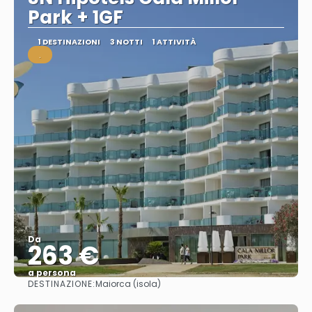
Park + 1GF
1 DESTINAZIONI
3 NOTTI
1 ATTIVITÀ
.
Da
263 €
a persona
DESTINAZIONE:
Maiorca (isola)
Vedere