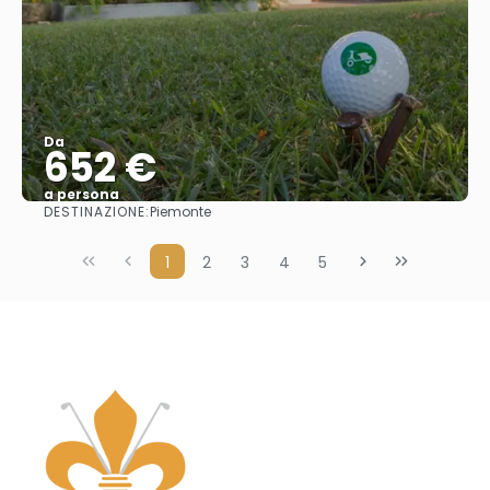
Da
652 €
a persona
DESTINAZIONE:
Piemonte
Vedere
1
2
3
4
5