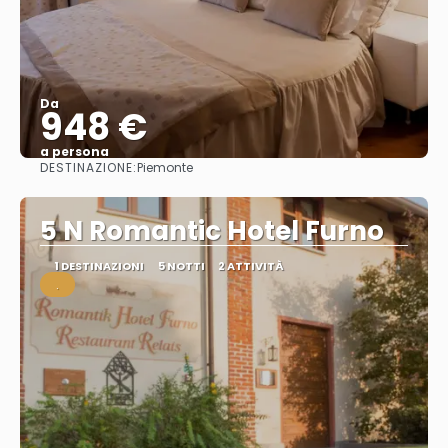
Da
948 €
a persona
DESTINAZIONE:
Piemonte
Vedere
5 N Romantic Hotel Furno
1 DESTINAZIONI
5 NOTTI
2 ATTIVITÀ
.