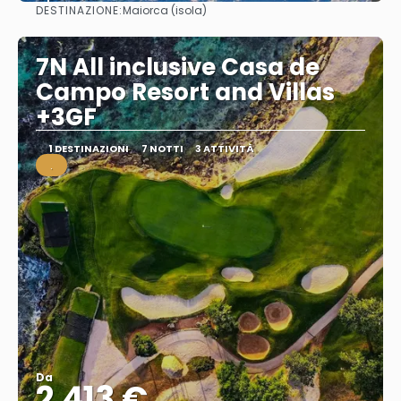
DESTINAZIONE:
Maiorca (isola)
Vedere
7N All inclusive Casa de
Campo Resort and Villas
+3GF
1 DESTINAZIONI
7 NOTTI
3 ATTIVITÀ
.
Da
2.413 €