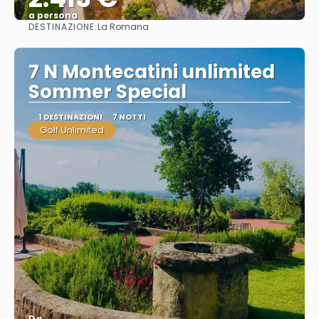
a persona
DESTINAZIONE:
La Romana
Vedere
7 N Montecatini unlimited
Sommer Special
1 DESTINAZIONI
7 NOTTI
Golf Unlimited
Da