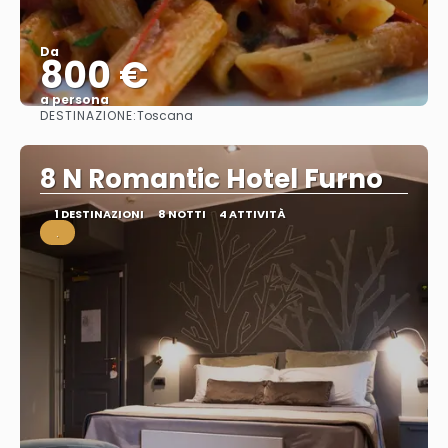
Da
800 €
a persona
DESTINAZIONE:
Toscana
Vedere
8 N Romantic Hotel Furno
1 DESTINAZIONI
8 NOTTI
4 ATTIVITÀ
.