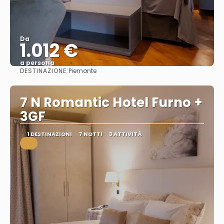
Da
1.012 €
a persona
DESTINAZIONE:
Piemonte
Vedere
7 N Romantic Hotel Furno +
3GF
1 DESTINAZIONI
7 NOTTI
3 ATTIVITÀ
.