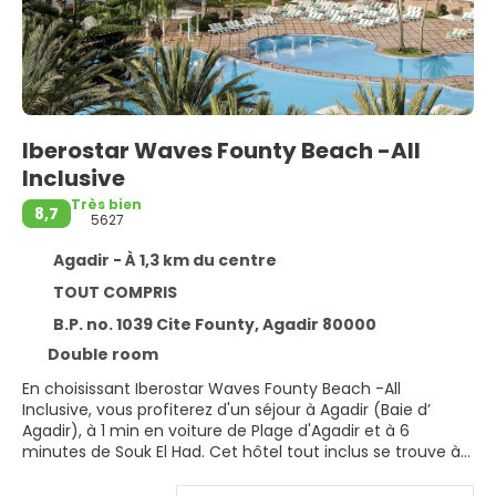
Iberostar Waves Founty Beach -All
Inclusive
Très bien
8,7
5627
Agadir - À 1,3 km du centre
TOUT COMPRIS
B.P. no. 1039 Cite Founty, Agadir 80000
Double room
En choisissant Iberostar Waves Founty Beach -All
Inclusive, vous profiterez d'un séjour à Agadir (Baie d’
Agadir), à 1 min en voiture de Plage d'Agadir et à 6
minutes de Souk El Had. Cet hôtel tout inclus se trouve à
4,8 km de Marina d'Agadir et à 25,7 km de Plage de
Taghazout.