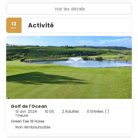
Voir les détails
13
Activité
avr.
Golf de l'Ocean
13 avr. 2024
10:00
2 Adultes
0 Entrées
( )
1 heure
Green Fee 18 Holes
Non remboursable