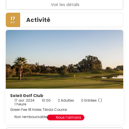
Voir les détails
17
Activité
avr.
Soleil Golf Club
17 avr. 2024
10:00
2 Adultes
0 Entrées
( )
1 heure
Green Fee 18 Holes Tikida Course
Non remboursable
Nous l’aimons