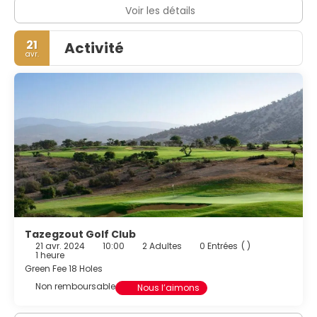
Voir les détails
21
Activité
avr.
Tazegzout Golf Club
21 avr. 2024
10:00
2 Adultes
0 Entrées
( )
1 heure
Green Fee 18 Holes
Non remboursable
Nous l’aimons