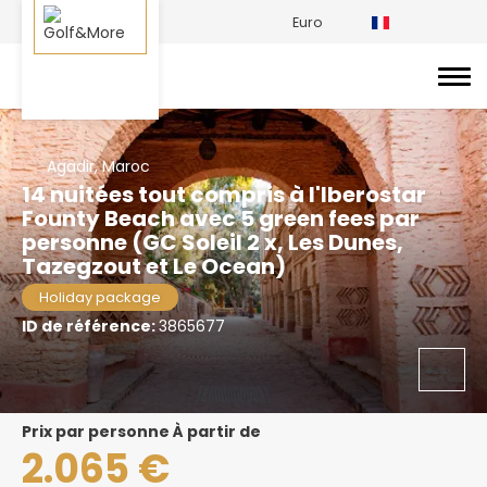
Euro
Agadir, Maroc
14 nuitées tout compris à l'Iberostar
Founty Beach avec 5 green fees par
personne (GC Soleil 2 x, Les Dunes,
Tazegzout et Le Ocean)
Holiday package
ID de référence:
3865677
prix par personne À partir de
2.065 €