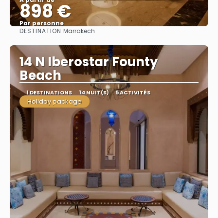
898 €
Par personne
DESTINATION:
Marrakech
Afficher
14 N Iberostar Founty
Beach
1 DESTINATIONS
14 NUIT(S)
5 ACTIVITÉS
Holiday package