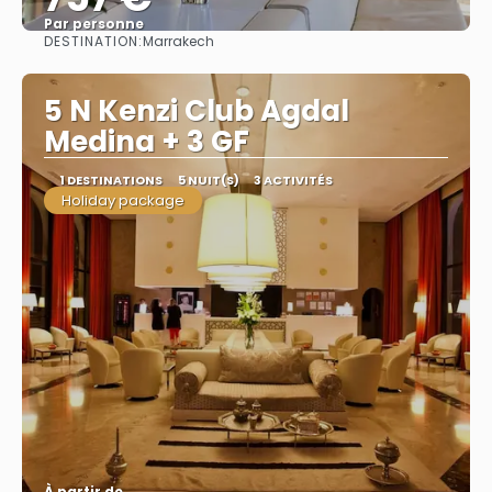
Par personne
DESTINATION:
Marrakech
Afficher
5 N Kenzi Club Agdal
Medina + 3 GF
1 DESTINATIONS
5 NUIT(S)
3 ACTIVITÉS
Holiday package
À partir de