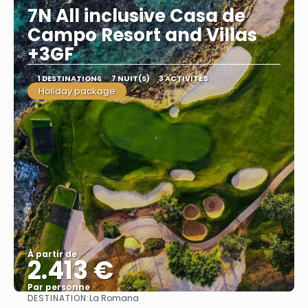
7N All inclusive Casa de
Campo Resort and Villas
+3GF
1 DESTINATIONS
7 NUIT(S)
3 ACTIVITÉS
Holiday package
À partir de
2.413 €
Par personne
DESTINATION:
La Romana
Afficher