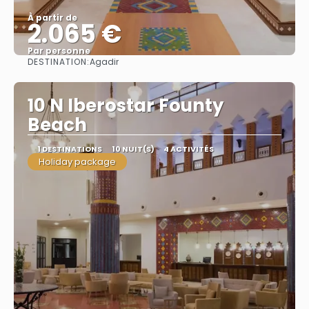
À partir de
2.065 €
Par personne
DESTINATION:
Agadir
Afficher
10 N Iberostar Founty
Beach
1 DESTINATIONS
10 NUIT(S)
4 ACTIVITÉS
Holiday package