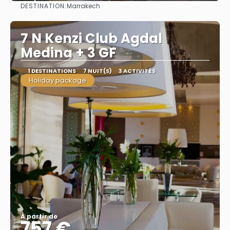
DESTINATION:
Marrakech
Afficher
7 N Kenzi Club Agdal
Medina + 3 GF
1 DESTINATIONS
7 NUIT(S)
3 ACTIVITÉS
Holiday package
À partir de
757 €