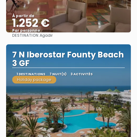
À partir de
1.252 €
Par personne
DESTINATION:
Agadir
Afficher
7 N Iberostar Founty Beach
3 GF
1 DESTINATIONS
7 NUIT(S)
3 ACTIVITÉS
Holiday package