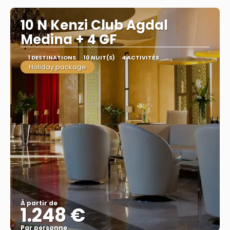
10 N Kenzi Club Agdal
Medina + 4 GF
1 DESTINATIONS
10 NUIT(S)
4 ACTIVITÉS
Holiday package
À partir de
1.248 €
Par personne