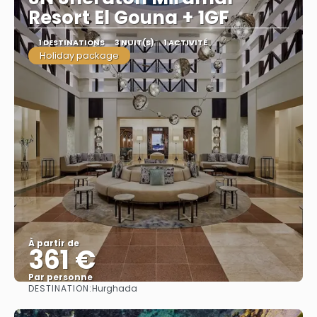
Resort El Gouna + 1GF
1 DESTINATIONS
3 NUIT(S)
1 ACTIVITÉ
Holiday package
À partir de
361 €
Par personne
DESTINATION:
Hurghada
Afficher