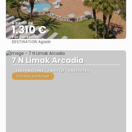
À partir de
1.310 €
Par personne
DESTINATION:
Agadir
Afficher
7 N Limak Arcadia
1 DESTINATIONS
7 NUIT(S)
3 ACTIVITÉS
Holiday package