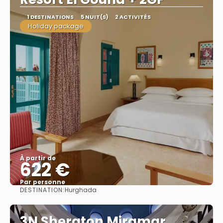
1 DESTINATIONS
5 NUIT(S)
2 ACTIVITÉS
Holiday package
À partir de
622 €
Par personne
DESTINATION:
Hurghada
Afficher
3N Sheraton Miramar