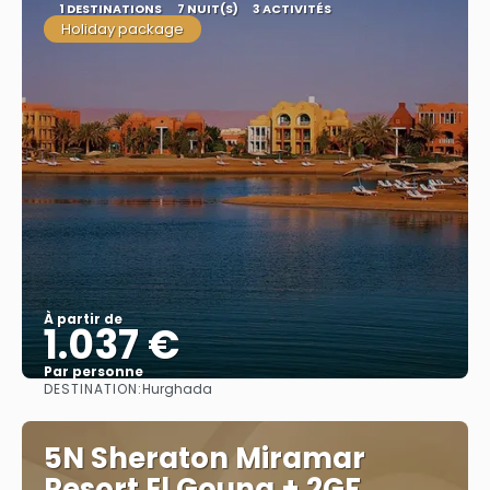
1 DESTINATIONS
7 NUIT(S)
3 ACTIVITÉS
Holiday package
À partir de
1.037 €
Par personne
DESTINATION:
Hurghada
Afficher
5N Sheraton Miramar
Resort El Gouna + 2GF