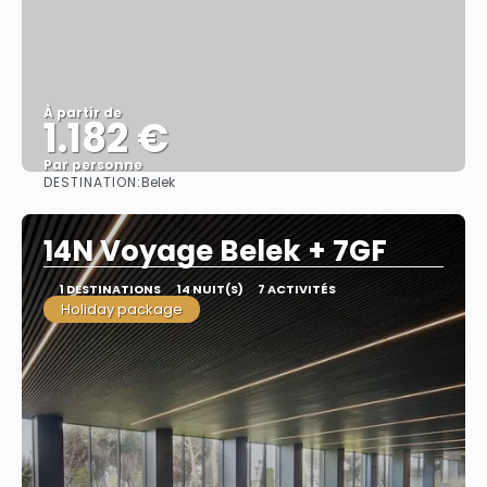
À partir de
1.182 €
Par personne
DESTINATION:
Belek
Afficher
14N Voyage Belek + 7GF
1 DESTINATIONS
14 NUIT(S)
7 ACTIVITÉS
Holiday package