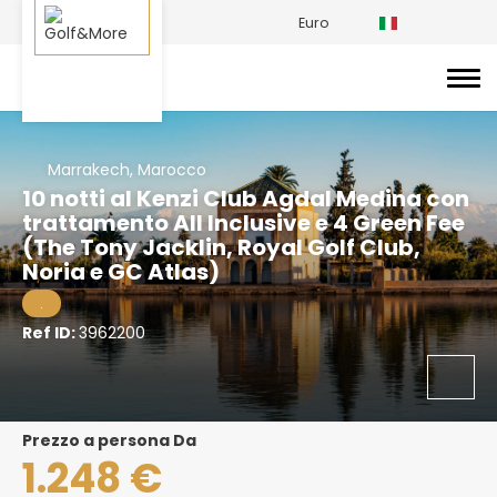
Euro
Marrakech, Marocco
10 notti al Kenzi Club Agdal Medina con
trattamento All Inclusive e 4 Green Fee
(The Tony Jacklin, Royal Golf Club,
Noria e GC Atlas)
.
Ref ID:
3962200
prezzo a persona Da
1.248 €