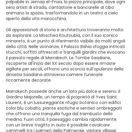
palpabile in Jemaa el-Fnaa, la piazza principale, dove ogni
sera artisti di strada, cantastorie e bancarelle di cibo
animano lo spazio, trasformandolo in un teatro a cielo
aperto della vita marocchina.
Gli appassionati di storia e architettura troveranno molto
da esplorare. La Moschea Koutoubia, con il suo iconico
minareto, è un punto di riferimento visibile da molti angoli
della città. Nelle vicinanze, il Palazzo Bahia sfoggia intricati
stucchi, soffitti affrescati e tranquilli giardini che evocano
il passato regale di Marrakech. Le Tombe Saadiane,
riscoperte all'inizio del XX secolo dopo essere rimaste
sigillate per secoli, offrono uno scorcio sull'opulenza della
dinastia Saadiana attraverso camere funerarie
riccamente decorate.
Marrakech possiede anche un lato più dolce e sereno. Il
Giardino Majorelle, un tempo di proprietà di Yves Saint
Laurent, è un lussureggiante rifugio botanico con edifici
color blu cobalto, piante esotiche e sentieri ombreggiati
che offrono una tranquilla fuga dal trambusto della
medina. Fuori città, il paesaggio cambia rapidamente:
con un breve tragitto in auto è possibile cavalcare
cammelli tra i palmeti della Palmeraie, visitare villaggi