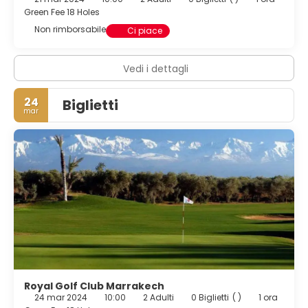
Green Fee 18 Holes
Non rimborsabile
Ci piace
Vedi i dettagli
24
Biglietti
mar
Royal Golf Club Marrakech
24 mar 2024
10:00
2 Adulti
0 Biglietti
( )
1 ora