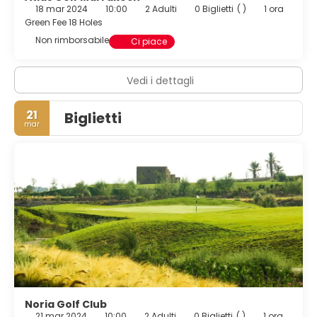
18 mar 2024
10:00
2 Adulti
0 Biglietti
( )
1 ora
Green Fee 18 Holes
Non rimborsabile
Ci piace
Vedi i dettagli
21
Biglietti
mar
Noria Golf Club
21 mar 2024
10:00
2 Adulti
0 Biglietti
( )
1 ora