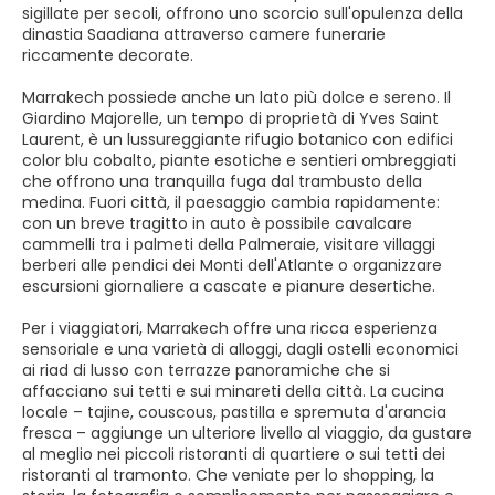
sigillate per secoli, offrono uno scorcio sull'opulenza della
dinastia Saadiana attraverso camere funerarie
riccamente decorate.
Marrakech possiede anche un lato più dolce e sereno. Il
Giardino Majorelle, un tempo di proprietà di Yves Saint
Laurent, è un lussureggiante rifugio botanico con edifici
color blu cobalto, piante esotiche e sentieri ombreggiati
che offrono una tranquilla fuga dal trambusto della
medina. Fuori città, il paesaggio cambia rapidamente:
con un breve tragitto in auto è possibile cavalcare
cammelli tra i palmeti della Palmeraie, visitare villaggi
berberi alle pendici dei Monti dell'Atlante o organizzare
escursioni giornaliere a cascate e pianure desertiche.
Per i viaggiatori, Marrakech offre una ricca esperienza
sensoriale e una varietà di alloggi, dagli ostelli economici
ai riad di lusso con terrazze panoramiche che si
affacciano sui tetti e sui minareti della città. La cucina
locale – tajine, couscous, pastilla e spremuta d'arancia
fresca – aggiunge un ulteriore livello al viaggio, da gustare
al meglio nei piccoli ristoranti di quartiere o sui tetti dei
ristoranti al tramonto. Che veniate per lo shopping, la