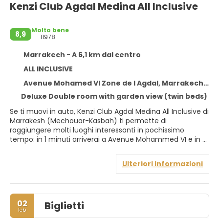
Kenzi Club Agdal Medina All Inclusive
Molto bene
8,9
11978
Marrakech - A 6,1 km dal centro
ALL INCLUSIVE
Avenue Mohamed VI Zone de l Agdal, Marrakech 40000
Deluxe Double room with garden view (twin beds)
Se ti muovi in auto, Kenzi Club Agdal Medina All Inclusive di
Marrakesh (Mechouar-Kasbah) ti permette di
raggiungere molti luoghi interessanti in pochissimo
tempo: in 1 minuti arriverai a Avenue Mohammed VI e in 7
minuti a Piazza Jemaa el-Fnaa. Questo hotel all-inclusive
dista 5,9 km da Centro Commerciale Menara Mall e 6,5
Ulteriori informazioni
km da Parco acquatico di Oasiria.
Rilassati in una delle 2 piscine all'aperto e scegli tra i servizi
ricreativi disponibili, che includono campi da tennis
02
Biglietti
coperti e un centro fitness. Questo hotel dispone, inoltre,
feb
di il Wi-Fi gratuito, servizi di concierge e un servizio