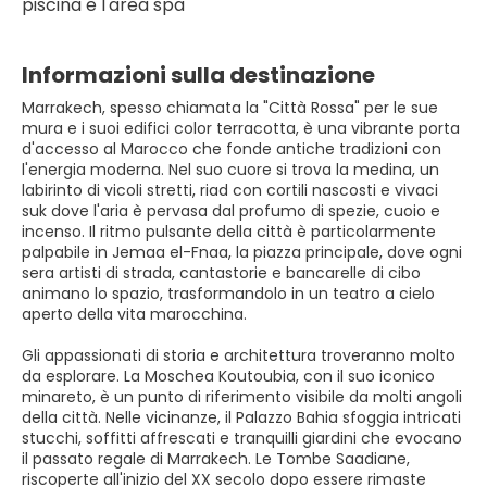
piscina e l'area spa
Informazioni sulla destinazione
Marrakech, spesso chiamata la "Città Rossa" per le sue
mura e i suoi edifici color terracotta, è una vibrante porta
d'accesso al Marocco che fonde antiche tradizioni con
l'energia moderna. Nel suo cuore si trova la medina, un
labirinto di vicoli stretti, riad con cortili nascosti e vivaci
suk dove l'aria è pervasa dal profumo di spezie, cuoio e
incenso. Il ritmo pulsante della città è particolarmente
palpabile in Jemaa el-Fnaa, la piazza principale, dove ogni
sera artisti di strada, cantastorie e bancarelle di cibo
animano lo spazio, trasformandolo in un teatro a cielo
aperto della vita marocchina.
Gli appassionati di storia e architettura troveranno molto
da esplorare. La Moschea Koutoubia, con il suo iconico
minareto, è un punto di riferimento visibile da molti angoli
della città. Nelle vicinanze, il Palazzo Bahia sfoggia intricati
stucchi, soffitti affrescati e tranquilli giardini che evocano
il passato regale di Marrakech. Le Tombe Saadiane,
riscoperte all'inizio del XX secolo dopo essere rimaste