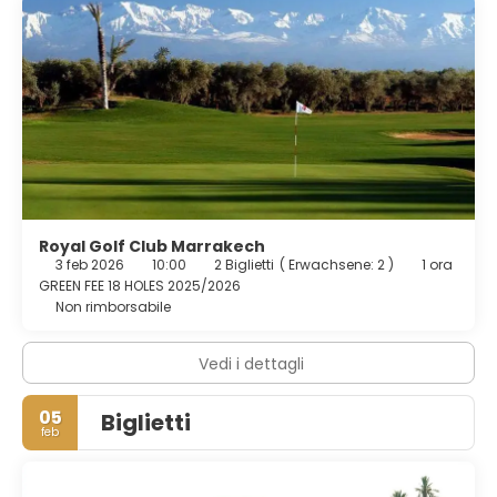
Royal Golf Club Marrakech
3 feb 2026
10:00
2 Biglietti
(
Erwachsene: 2
)
1 ora
GREEN FEE 18 HOLES 2025/2026
Non rimborsabile
Vedi i dettagli
05
Biglietti
feb