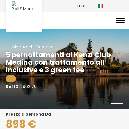
Euro
Marrakech, Marocco
5 pernottamenti al Kenzi Club
Medina con trattamento all
inclusive e 3 green fee
.
Ref ID:
3962170
prezzo a persona Da
898 €