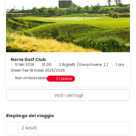
Noria Golf Club
5 feb 2026
10:00
2 Biglietti
(
Erwachsene: 2
)
1 ora
Green Fee 18 Holes 2025/2026
Non rimborsabile
Ci piace
Vedi i dettagli
Riepilogo del viaggio
2 Adulti