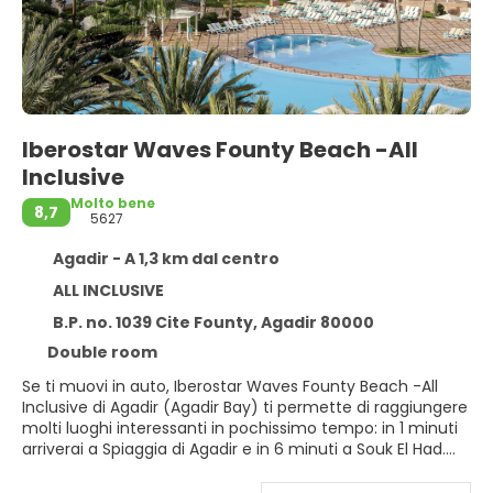
Iberostar Waves Founty Beach -All
Inclusive
Molto bene
8,7
5627
Agadir - A 1,3 km dal centro
ALL INCLUSIVE
B.P. no. 1039 Cite Founty, Agadir 80000
Double room
Se ti muovi in auto, Iberostar Waves Founty Beach -All
Inclusive di Agadir (Agadir Bay) ti permette di raggiungere
molti luoghi interessanti in pochissimo tempo: in 1 minuti
arriverai a Spiaggia di Agadir e in 6 minuti a Souk El Had.
Questo hotel all-inclusive dista 4,8 km da Marina di Agadir
e 25,7 km da Spiaggia di Taghazout.