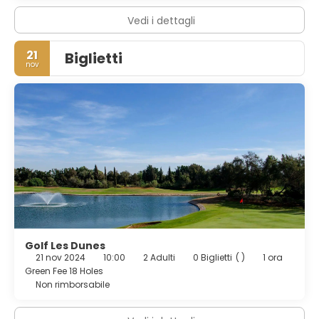
un pratico servizio di lavanderia e lavaggio a secco.
Vedi i dettagli
21
Biglietti
nov
Golf Les Dunes
21 nov 2024
10:00
2 Adulti
0 Biglietti
( )
1 ora
Green Fee 18 Holes
Non rimborsabile