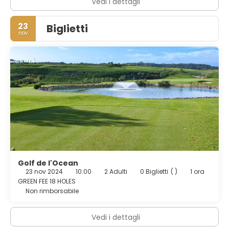
Vedi i dettagli
23
Biglietti
nov
Golf de l'Ocean
23 nov 2024
10:00
2 Adulti
0 Biglietti
( )
1 ora
GREEN FEE 18 HOLES
Non rimborsabile
Vedi i dettagli