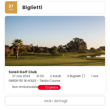
27
Biglietti
nov
Soleil Golf Club
27 nov 2024
10:00
2 Adulti
0 Biglietti
( )
1 ora
GREEN FEE 18 HOLES - Tikida Course
Non rimborsabile
Ci piace
Vedi i dettagli