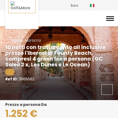
Euro
Agadir, Marocco
10 notti con trattamento all inclusive
presso l'Iberostar Founty Beach,
compresi 4 green fee a persona (GC
Soleil 2 x, Les Dunes e Le Ocean)
.
Ref ID:
3865662
prezzo a persona Da
1.252 €