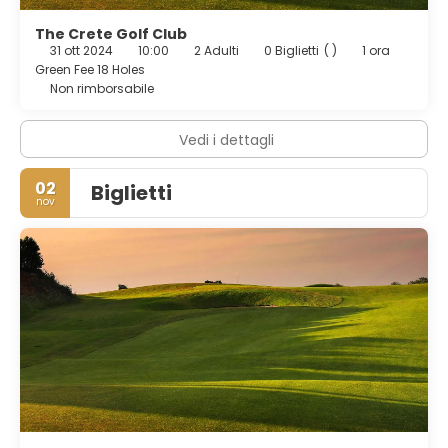
The Crete Golf Club
31 ott 2024
10:00
2 Adulti
0 Biglietti
( )
1 ora
Green Fee 18 Holes
Non rimborsabile
Vedi i dettagli
02
Biglietti
nov