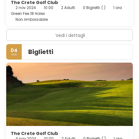
The Crete Golf Club
2 nov 2024
10:00
2 Adulti
0 Biglietti
( )
1 ora
Green Fee 18 Holes
Non rimborsabile
Vedi i dettagli
04
Biglietti
nov
The Crete Golf Club
4 nov 2024
10:00
2 Adulti
0 Biglietti
( )
1 ora