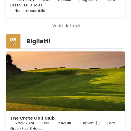
Green Fee 18 Holes
Non rimborsabile
Vedi i dettagli
06
Biglietti
nov
The Crete Golf Club
6 nov 2024
10:00
2 Adulti
0 Biglietti
( )
1 ora
Green Fee 18 Holes