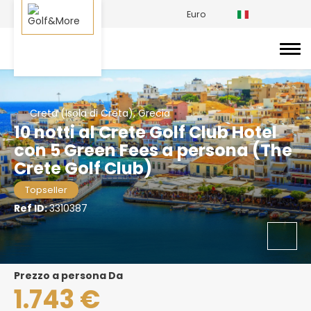
Euro
Creta (Isola di Creta), Grecia
10 notti al Crete Golf Club Hotel
con 5 Green Fees a persona (The
Crete Golf Club)
Topseller
Ref ID:
3310387
prezzo a persona Da
1.743 €