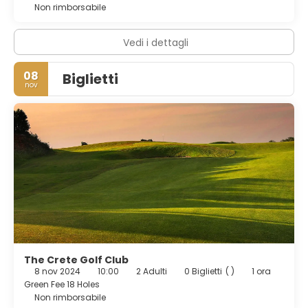
Non rimborsabile
Vedi i dettagli
08
Biglietti
nov
The Crete Golf Club
8 nov 2024
10:00
2 Adulti
0 Biglietti
( )
1 ora
Green Fee 18 Holes
Non rimborsabile