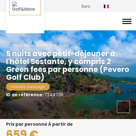
Euro
Nord de la Sardaigne, Italie
5 nuits avec petit-déjeuner à
l'hôtel Sestante, y compris 2
Green fees par personne (Pevero
Golf Club)
Holiday package
ID de référence:
7244736
prix par personne À partir de
659 €