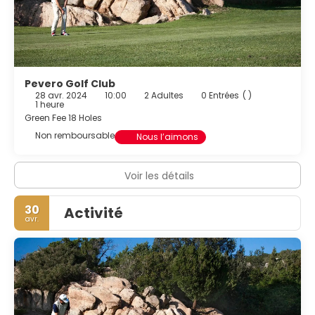
Pevero Golf Club
28 avr. 2024
10:00
2 Adultes
0 Entrées
( )
1 heure
Green Fee 18 Holes
Non remboursable
Nous l’aimons
Voir les détails
30
Activité
avr.