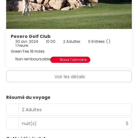
Pevero Golf Club
30 avr. 2024
10:00
2 Adultes
0 Entrées
( )
1 heure
Green Fee 18 Holes
Non remboursable
Nous l’aimons
Voir les détails
Résumé du voyage
2 Adultes
nuit(s)
5