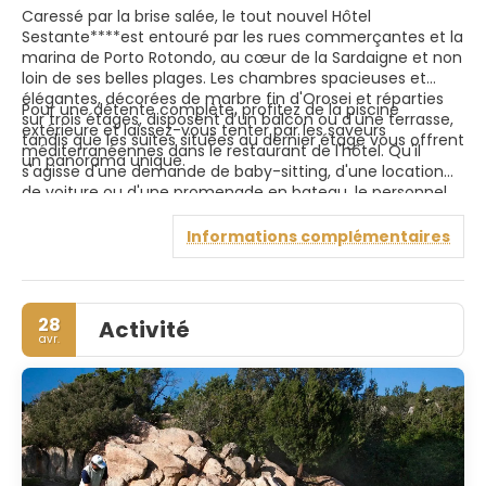
Caressé par la brise salée, le tout nouvel Hôtel
Sestante****est entouré par les rues commerçantes et la
marina de Porto Rotondo, au cœur de la Sardaigne et non
loin de ses belles plages. Les chambres spacieuses et
élégantes, décorées de marbre fin d'Orosei et réparties
Pour une détente complète, profitez de la piscine
sur trois étages, disposent d'un balcon ou d'une terrasse,
extérieure et laissez-vous tenter par les saveurs
tandis que les suites situées au dernier étage vous offrent
méditerranéennes dans le restaurant de l'hôtel. Qu'il
un panorama unique.
s'agisse d'une demande de baby-sitting, d'une location
de voiture ou d'une promenade en bateau, le personnel
attentif et amical trouvera la solution la mieux adaptée à
vos besoins. Avec l'aéroport d'Olbia à seulement 18
Informations complémentaires
kilomètres et à environ une demi-heure du centre de
Porto Cervo, l'Hôtel Sestante vous attend à partir de cet
été pour un séjour inoubliable.
28
Activité
avr.