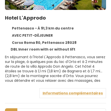
Hotel L'Approdo
Pettenasco - À 91,3 km du centre
AVEC PETIT-DÉJEUNER
Corso Roma 80, Pettenasco 28028
DBL Inner room with or without lift
En séjournant à l'Hotel L'Approdo à Pettenasco, vous serez
sur la plage, à quelques pas du lac d'Orta et à 2 minutes
de route de la villa Approdo Don Angelo. Cet hôtel 4
étoiles se trouve à 1,1 mi (1,8 km) de Bagnera et à 1,7 mi
(2,8 km) de la montagne sacrée d'Orta. Vous pourrez
vous détendre et vous relaxer avec des massages, des
soins du corps et des soins du visage. Vous pourrez
profiter d'équipements de loisirs tels qu'une piscine
Informations complémentaires
extérieure, un court de tennis extérieur et un sauna. Les
autres caractéristiques de cet hôtel comprennent l'accès
Internet sans fil gratuit, des services de conciergerie et
des services de mariage. Les clients peuvent se déplacer