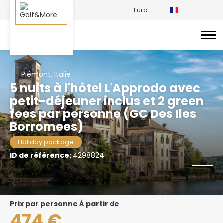
Euro
Piémont, Italie
5 nuits à l'hôtel L'Approdo avec
petit-déjeuner inclus et 2 green
fees par personne (GC Des Iles
Borromees)
Holiday package
ID de référence:
4298824
prix par personne À partir de
474 €