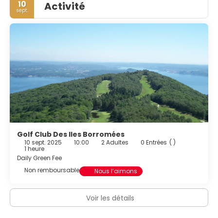
10
Activité
sept.
Golf Club Des Iles Borromées
10 sept. 2025
10:00
2 Adultes
0 Entrées
( )
1 heure
Daily Green Fee
Non remboursable
Nous l’aimons
Voir les détails