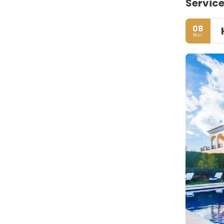
Service
08
févr.