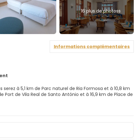
16 plus de photoss
Informations complémentaires
ent
s serez à 5,1 km de Parc naturel de Ria Formosa et à 10,8 km
assages et des soins du visage, et permettez qu'on prenne
ur le parcours de l'hébergement pendant que le reste de la
n, notamment courts de tennis extérieurs et un centre de
 l'accès Wi-Fi à Internet gratuit, un service de
e gratuite vous conduit jusqu'à la plage.