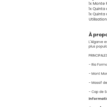
1x Monte 
1x Quinta
1x Quinta
Utilisatio
À propo
L'Algarve e
plus popula
PRINCIPAL
- Ria Form
- Mont Mo
- Massif de
- Cap de S
Informat