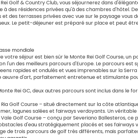
Rei Golf & Country Club, vous séjournerez dans d'élégant
 à des résidences privées qu'à des chambres d'hôtel. Des p
et des terrasses privées avec vue sur le paysage vous do
eux. Le petit-déjeuner est préparé sur place et peut être 
lasse mondiale
e votre séjour est bien sûr le Monte Rei Golf Course, un pa
on l'un des meilleurs parcours d'Europe. Le parcours est s
reens rapides et ondulés et vues imprenables sur la Serra 
e œuvre d'art, parfaitement entretenue et stimulante pour
onte Rei GC, deux autres parcours sont inclus dans le forf
 Ria Golf Course – situé directement sur la côte atlantiq
a mer, lagunes salées et fairways verdoyants. Un véritable
 Vale Golf Course – conçu par Severiano Ballesteros, ce 
obstacles d'eau stratégiquement placés et ses fairways v
 de trois parcours de golf très différents, mais parfaitem