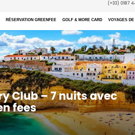
(+33) 0187 4
RÉSERVATION GREENFEE
GOLF & MORE CARD
VOYAGES DE
y Club – 7 nuits avec
en fees