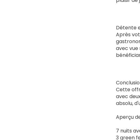
plaisir de 
Détente et
Après vot
gastronom
avec vue 
bénéficia
Conclusio
Cette off
avec deux
absolu, d'
Aperçu de
7 nuits a
3 green f