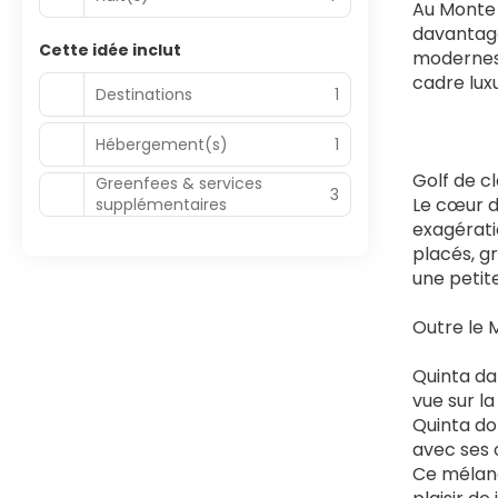
Au Monte 
davantage
Cette idée inclut
modernes 
cadre luxu
Destinations
1
Hébergement(s)
1
Golf de c
Greenfees & services
3
Le cœur d
supplémentaires
exagérati
placés, g
une petit
Outre le M
Quinta da
vue sur l
Quinta do
avec ses 
Ce mélange