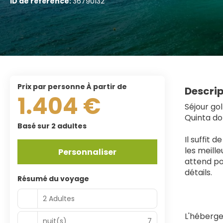
ID de référence:
36790132
prix par personne À partir de
Descrip
1.404 €
Séjour go
Quinta do
Basé sur 2 adultes
Il suffit
les meille
Personnaliser
attend po
détails.
Résumé du voyage
2 Adultes
L'héberge
nuit(s)
7