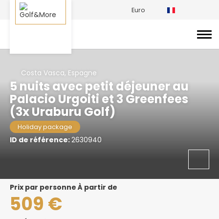
Euro
Costa Vasca, Espagne
5 nuits avec petit déjeuner au
Palacio Urgoiti et 3 Greenfees
(3x Uraburu Golf)
Holiday package
ID de référence:
2630940
prix par personne À partir de
509 €