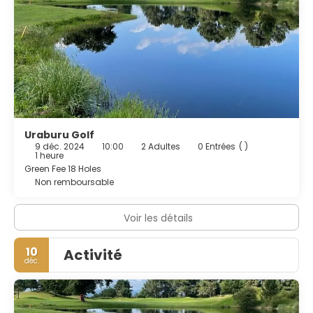
d'affaires, un service de nettoyage à sec / blanchisserie
et une réception ouverte 24 h/24. Si vous devez organiser
une réunion à Mungia, faites confiance à cet hôtel qui
dispose d'espaces événements mesurant 461 mètres
carrés et comprenant un espace de conférence et des
salles de réunion. En échange d'un supplément, vous
pouvez profiter des services d'une navette vers et depuis
l'aéroport. De plus un parking gratuit se trouve dans
l'enceinte de l'hébergement.
Uraburu Golf
9 déc. 2024
10:00
2 Adultes
0 Entrées
( )
1 heure
Green Fee 18 Holes
Non remboursable
Voir les détails
10
Activité
déc.