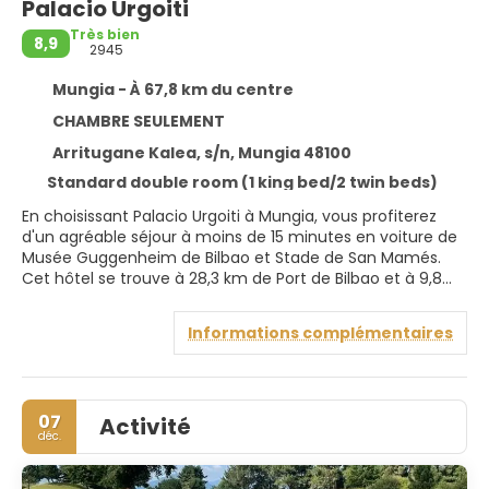
Palacio Urgoiti
Très bien
8,9
2945
Mungia - À 67,8 km du centre
CHAMBRE SEULEMENT
Arritugane Kalea, s/n, Mungia 48100
Standard double room (1 king bed/2 twin beds)
En choisissant Palacio Urgoiti à Mungia, vous profiterez
d'un agréable séjour à moins de 15 minutes en voiture de
Musée Guggenheim de Bilbao et Stade de San Mamés.
Cet hôtel se trouve à 28,3 km de Port de Bilbao et à 9,8
km de Mont Artxanda.
Informations complémentaires
N'hésitez pas à profiter des nombreuses infrastructures
de loisirs à disposition et qui incluent notamment une
piscine couverte et un centre de fitness. Parmi les
équipements et services offerts par cet hôtel vous
07
Activité
trouvez également l'accès Wi-Fi à Internet gratuit, un
déc.
service de conciergerie et une salle de banquet.
Les 43 chambres de l'hébergement vous invitent à la