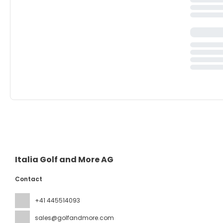
Italia Golf and More AG
Contact
+41 445514093
sales@golfandmore.com