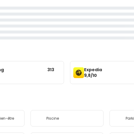
ng
313
Expedia
9,8/10
ien-être
Piscine
Park