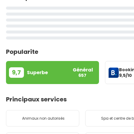
Popularite
Général
Booki
9,7
Superbe
9,5/10
657
Principaux services
Animaux non autorisés
Spa et centre de b