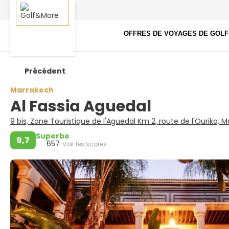
OFFRES DE VOYAGES DE GOLF
Précédent
Marrakech
Al Fassia Aguedal
9 bis, Zone Touristique de l'Aguedal Km 2, route de l'Ourika,
Superbe
9,7
657
Voir les scores