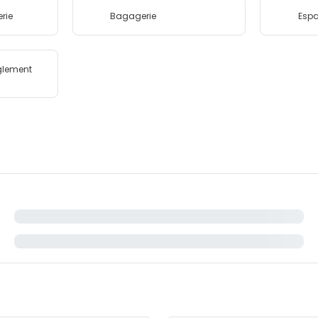
erie
Bagagerie
Esp
glement