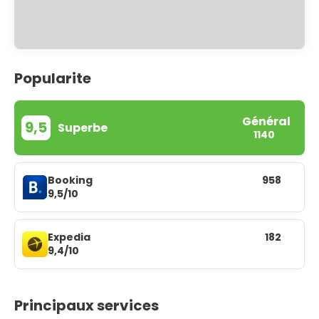
Popularite
Général
9,5
Superbe
1140
Booking
958
9,5/10
Expedia
182
9,4/10
Principaux services