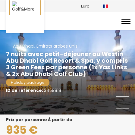
Euro
Abu Dhabi, Emirats arabes unis
7 nuits avec petit-déjeuner au Westin
Abu Dhabi Golf Resort & Spa, y compris
3 Green Fees par personne (1x Yas Links
& 2x Abu Dhabi Golf Club)
Holiday package
ID de référence:
3459818
prix par personne À partir de
935 €