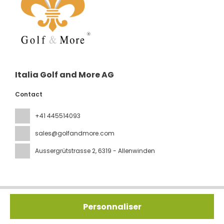
Italia Golf and More AG
Contact
+41 445514093
sales@golfandmore.com
Aussergrütstrasse 2
, 6319 - Allenwinden
Tous droits réservés IGM © 2026
Politique de confidentialité
Personnaliser