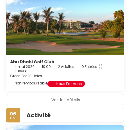
limousines/berlines et un service d'arrivée express. Si vous
devez organiser une réunion à Abu Dhabi, faites
confiance à cet hôtel qui dispose d'espaces événements
mesurant 600 mètres carrés et comprenant un espace
de conférence et 7 des salles de réunion. Un parking
gratuit est disponible dans l'enceinte de l'hébergement.
Abu Dhabi Golf Club
4 mai 2024
10:00
2 Adultes
0 Entrées
( )
1 heure
Green Fee 18 Holes
Non remboursable
Nous l’aimons
Voir les détails
06
Activité
mai