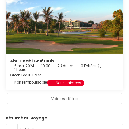
Abu Dhabi Golf Club
6 mai 2024
10:00
2 Adultes
0 Entrées
( )
1 heure
Green Fee 18 Holes
Non remboursable
Nous l’aimons
Voir les détails
Résumé du voyage