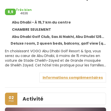
Très bien
8,9
4636
Abu Dhabi - À 15,7 km du centre
CHAMBRE SEULEMENT
Abu Dhabi Golf Club, Sas Al Nakhl, Abu Dhabi 126797
Deluxe room, 2 queen beds, balcony, golf view (queenbed)
En choisissant VOGO Abu Dhabi Golf Resort & Spa, vous
serez au cœur de Abu Dhabi, à moins de 15 minutes en
voiture de Stade Cheikh-Zayed et de Grande mosquée
de Sheikh Zayed. Cet hôtel très pratique pour les familles
se trouve à 4,9 km de Abu Dhabi Golf Club et à 13,6 km de
Centre d'expositions Abu Dhabi National Exhibition Centre.
Informations complémentaires
Rejoignez le spa de l'hébergement, un centre bien-être
qui propose des massages et des soins du visage, et
permettez qu'on prenne soin de vous. 2 piscines
02
Activité
extérieures vous attendent après avoir amélioré votre
mai
swing sur le parcours de golf. Cet hôtel propose
également l'accès Wi-Fi à Internet gratuit, un service de