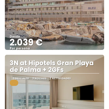
Desde
2.039 €
Por persona
Ver
3N at Hipotels Gran Playa
de Palma + 2GFs
1 DESTINOS
3 NOCHES
2 ACTIVIDADES
.