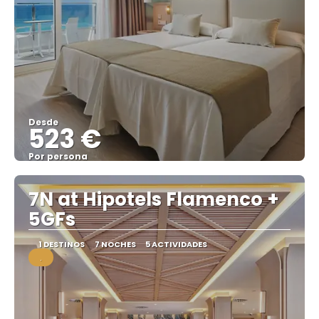
Desde
523 €
Por persona
Ver
7N at Hipotels Flamenco +
5GFs
1 DESTINOS
7 NOCHES
5 ACTIVIDADES
.