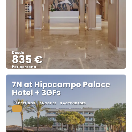
Desde
835 €
Por persona
Ver
7N at Hipocampo Palace
Hotel + 3GFs
1 DESTINOS
7 NOCHES
3 ACTIVIDADES
.