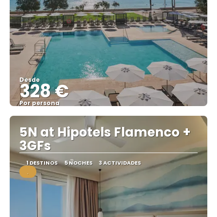
Desde
328 €
Por persona
Ver
5N at Hipotels Flamenco +
3GFs
1 DESTINOS
5 NOCHES
3 ACTIVIDADES
.