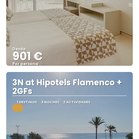
Desde
901 €
Por persona
Ver
3N at Hipotels Flamenco +
2GFs
1 DESTINOS
3 NOCHES
2 ACTIVIDADES
.