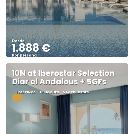
Desde
1.888 €
Por persona
Ver
10N at Iberostar Selection
Diar el Andalous + 5GFs
1 DESTINOS
10 NOCHES
5 ACTIVIDADES
.